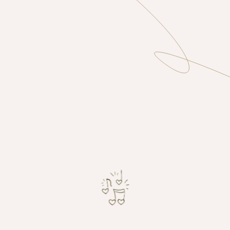
МЫ ЖЕНИМСЯ!
о радостное событие мы хотим отметить в кругу
амых близких для нас людей. Будем очень рады,
если в этот день вы сможете присутствовать на
нашем празднике!