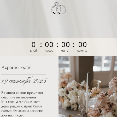
0
:
0
0
:
0
0
:
0
0
дней
часов
минут
секунд