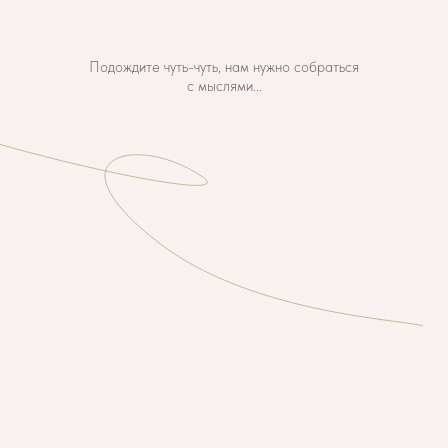
Подождите чуть-чуть, нам нужно собраться
с мыслями...
Нажмите на play и листайте ниже.
Погрузитесь в настроение нашего торжества.
Мы очень хотим оказаться в окружении